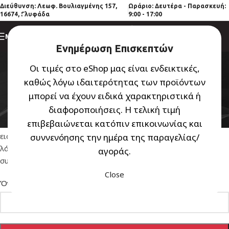
Διεύθυνση
: Λεωφ. Βουλιαγμένης 157,
Ωράριο: Δευτέρα - Παρασκευή:
16674, Γλυφάδα
9:00 - 17:00
ΜΕΝΟΎ
Ενημέρωση Επισκεπτών
Επαναφορά
Οι τιμές στο eShop μας είναι ενδεικτικές,
συνθηματικού
καθώς λόγω ιδαιτερότητας των προϊόντων
μπορεί να έχουν ειδικά χαρακτηριστικά ή
πρόσβασης
διαφοροποιήσεις. Η τελική τιμή
επιβεβαιώνεται κατόπιν επικοινωνίας και
Χάσατε το συνθηματικό πρόσβασής σας; Παρακαλούμε,
εισαγάγετε το όνομα χρήστη ή τη διεύθυνση email σας. Θα
συννενόησης την ημέρα της παραγελίας/
λάβετε έναν σύνδεσμο μέσω email για να ορίσετε ένα νέο
αγοράς.
συνθηματικό.
Close
*
Όνομα χρήστη ή email