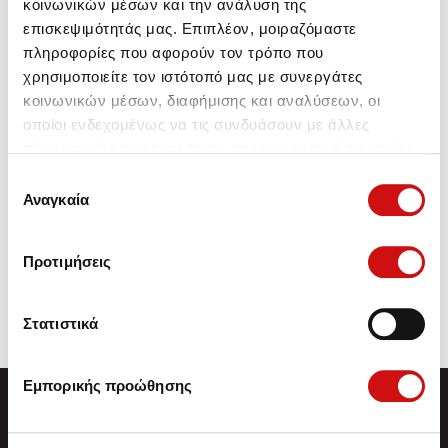
κοινωνικών μέσων και την ανάλυση της
επισκεψιμότητάς μας. Επιπλέον, μοιραζόμαστε
πληροφορίες που αφορούν τον τρόπο που
χρησιμοποιείτε τον ιστότοπό μας με συνεργάτες
κοινωνικών μέσων, διαφήμισης και αναλύσεων, οι
οποίοι ενδεχομένως να τις συνδυάσουν με άλλες
πληροφορίες που τους έχετε παραχωρήσει ή τις οποίες
έχουν συλλέξει σε σχέση με την από μέρους σας χρήση
Επιλογή
των υπηρεσιών τους.
Αναγκαία
συγκατάθεσης
Προτιμήσεις
Στατιστικά
Εμπορικής προώθησης