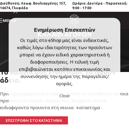
Διεύθυνση
: Λεωφ. Βουλιαγμένης 157,
Ωράριο: Δευτέρα - Παρασκευή:
16674, Γλυφάδα
9:00 - 17:00
ΜΕΝΟΎ
Ενημέρωση Επισκεπτών
ΚΑΛΆΘΙ ΑΓΟΡΏΝ
Οι τιμές στο eShop μας είναι ενδεικτικές,
καθώς λόγω ιδαιτερότητας των προϊόντων
μπορεί να έχουν ειδικά χαρακτηριστικά ή
διαφοροποιήσεις. Η τελική τιμή
επιβεβαιώνεται κατόπιν επικοινωνίας και
Το καλάθι σας είναι προς το παρόν
συννενόησης την ημέρα της παραγελίας/
άδειο.
αγοράς.
Πριν προχωρήσετε στο ταμείο, πρέπει να προσθέσετε κάποια
Close
προϊόντα στο καλάθι αγορών σας. Θα βρείτε πολλά
ενδιαφέροντα προϊόντα στη σελίδα "Κατάστημα".
ΕΠΙΣΤΡΟΦΉ ΣΤΟ ΚΑΤΆΣΤΗΜΑ