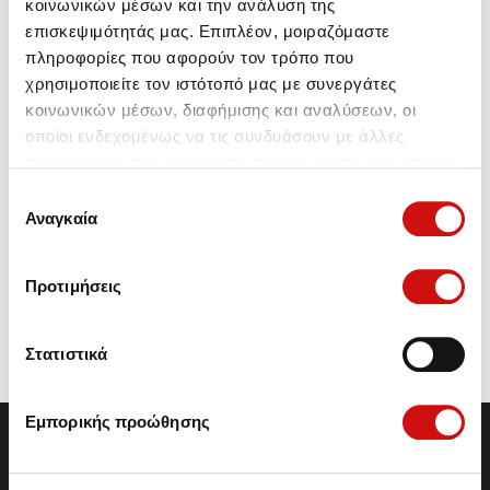
κοινωνικών μέσων και την ανάλυση της
επισκεψιμότητάς μας. Επιπλέον, μοιραζόμαστε
πληροφορίες που αφορούν τον τρόπο που
χρησιμοποιείτε τον ιστότοπό μας με συνεργάτες
κοινωνικών μέσων, διαφήμισης και αναλύσεων, οι
οποίοι ενδεχομένως να τις συνδυάσουν με άλλες
πληροφορίες που τους έχετε παραχωρήσει ή τις οποίες
έχουν συλλέξει σε σχέση με την από μέρους σας χρήση
Επιλογή
των υπηρεσιών τους.
Αναγκαία
συγκατάθεσης
Προτιμήσεις
Στατιστικά
Εμπορικής προώθησης