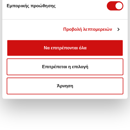
Εμπορικής προώθησης
κιβωτιο renault (DU3R 7000
κιβωτιο renault captur-clio
Προβολή λεπτομερειών
AD)
(dc4 015)
Συνδεθείτε για να δείτε τις
Συνδεθείτε για να δείτε τις
Να επιτρέπονται όλα
τιμές
τιμές
Επιτρέπεται η επιλογή
Άρνηση
κιβωτιο renault captur-clio-
κιβωτιο renault clio-captur
megane (DC4006)
(DC4 005)
Συνδεθείτε για να δείτε τις
Συνδεθείτε για να δείτε τις
τιμές
τιμές