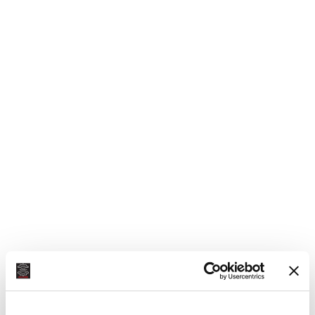
τιμές
κιβωτιο peugeot-citroen
κιβωτιο renault (8200912221)
6ταχυτο (TF71SC)
(JA5001)
Συνδεθείτε για να δείτε τις
Συνδεθείτε για να δείτε τις
τιμές
τιμές