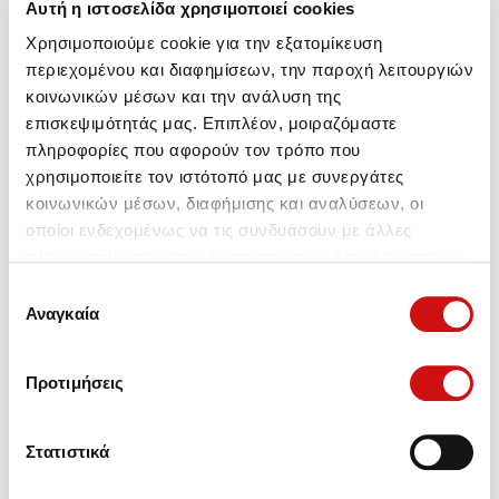
Αυτή η ιστοσελίδα χρησιμοποιεί cookies
κιβωτιο renault (DC4 001)
κιβωτιο renault (DC4 006)
320107706R
Χρησιμοποιούμε cookie για την εξατομίκευση
Συνδεθείτε για να δείτε τις
περιεχομένου και διαφημίσεων, την παροχή λειτουργιών
τιμές
Συνδεθείτε για να δείτε τις
κοινωνικών μέσων και την ανάλυση της
τιμές
επισκεψιμότητάς μας. Επιπλέον, μοιραζόμαστε
πληροφορίες που αφορούν τον τρόπο που
χρησιμοποιείτε τον ιστότοπό μας με συνεργάτες
κοινωνικών μέσων, διαφήμισης και αναλύσεων, οι
οποίοι ενδεχομένως να τις συνδυάσουν με άλλες
πληροφορίες που τους έχετε παραχωρήσει ή τις οποίες
έχουν συλλέξει σε σχέση με την από μέρους σας χρήση
Επιλογή
των υπηρεσιών τους.
Αναγκαία
συγκατάθεσης
κιβωτιο renault (DC4 009)
κιβωτιο renault (DC4010)
Συνδεθείτε για να δείτε τις
Συνδεθείτε για να δείτε τις
Προτιμήσεις
τιμές
τιμές
Στατιστικά