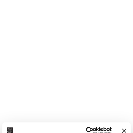
Αρχική σελίδα
/
Υδραυλ. φίλτρο αυτόμ. κιβ. ταχυτ.
BMW
Η50004 Υδραυλ. φίλτρο, αυτόμ. κιβ. ταχυτ.
Συνδεθείτε για να δείτε τις τιμές
Σύγκριση
Προσθήκη στη λίστα επιθυμιών
Κατηγορία:
Υδραυλ. φίλτρο αυτόμ. κιβ. ταχυτ.
Μάρκα:
BMW
Κοινή χρήση: