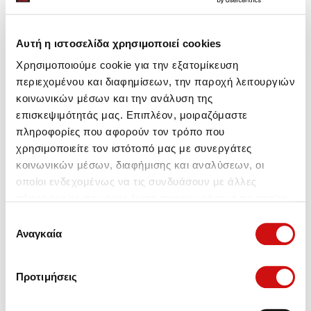
Αυτή η ιστοσελίδα χρησιμοποιεί cookies
Χρησιμοποιούμε cookie για την εξατομίκευση
περιεχομένου και διαφημίσεων, την παροχή λειτουργιών
κοινωνικών μέσων και την ανάλυση της
επισκεψιμότητάς μας. Επιπλέον, μοιραζόμαστε
πληροφορίες που αφορούν τον τρόπο που
χρησιμοποιείτε τον ιστότοπό μας με συνεργάτες
κοινωνικών μέσων, διαφήμισης και αναλύσεων, οι
οποίοι ενδεχομένως να τις συνδυάσουν με άλλες
πληροφορίες που τους έχετε παραχωρήσει ή τις οποίες
έχουν συλλέξει σε σχέση με την από μέρους σας χρήση
Επιλογή
των υπηρεσιών τους.
Αναγκαία
συγκατάθεσης
Προτιμήσεις