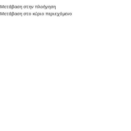
Διεύθυνση
: Λεωφ. Βουλιαγμένης 157,
Ωράριο: Δευτέρα - Παρασκευή:
Μετάβαση στην πλοήγηση
16674, Γλυφάδα
9:00 - 17:00
Μετάβαση στο κύριο περιεχόμενο
ΜΕΝΟΎ