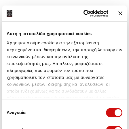
Αυτή η ιστοσελίδα χρησιμοποιεί cookies
Χρησιμοποιούμε cookie για την εξατομίκευση
περιεχομένου και διαφημίσεων, την παροχή λειτουργιών
κοινωνικών μέσων και την ανάλυση της
επισκεψιμότητάς μας. Επιπλέον, μοιραζόμαστε
πληροφορίες που αφορούν τον τρόπο που
χρησιμοποιείτε τον ιστότοπό μας με συνεργάτες
κοινωνικών μέσων, διαφήμισης και αναλύσεων, οι
οποίοι ενδεχομένως να τις συνδυάσουν με άλλες
πληροφορίες που τους έχετε παραχωρήσει ή τις οποίες
έχουν συλλέξει σε σχέση με την από μέρους σας χρήση
Επιλογή
των υπηρεσιών τους.
Αναγκαία
συγκατάθεσης