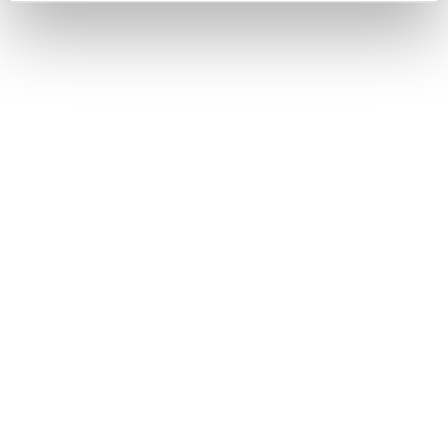
Κινητό: 6932 37 21 96 - 6932 755 517
ΒΑΣΙΚΟ MENU
ΑΡΧΙΚΗ – ΠΡΟΪΟΝΤΑ
ΑΝΤΑΛΛΑΚΤΙΚΑ
ΑΥΤΟΜΑΤΑ ΚΙΒΩΤΙΑ
ΥΠΗΡΕΣΙΕΣ
ΠΡΟΦΙΛ ΕΤΑΙΡΕΙΑΣ
ΕΠΙΚΟΙΝΩΝΙΑ
ΧΡΗΣΙΜΑ
ΛΟΓΑΡΙΑΣΜΟΣ
ΠΛΗΡΩΜΕΣ
ΠΑΡΑΛΑΒΕΣ
ΕΠΙΣΤΡΟΦΕΣ
ΟΡΟΙ ΧΡΗΣΗΣ – ΑΠΟΡΡΗΤΟ