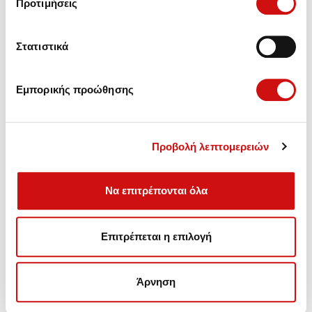
Προτιμήσεις
Στατιστικά
Εμπορικής προώθησης
Προβολή λεπτομερειών
Να επιτρέπονται όλα
Πωλήσεις - Ανταλλακτικά,
Επιτρέπεται η επιλογή
Συντήρηση - Αναβάθμιση - Επισκευές Αυτόματων
Κιβωτίων.
Άρνηση
Λεωφ. Βουλιαγμένης 157, Γλυφάδα
Τηλέφωνο: (+30) 210 99 46 100