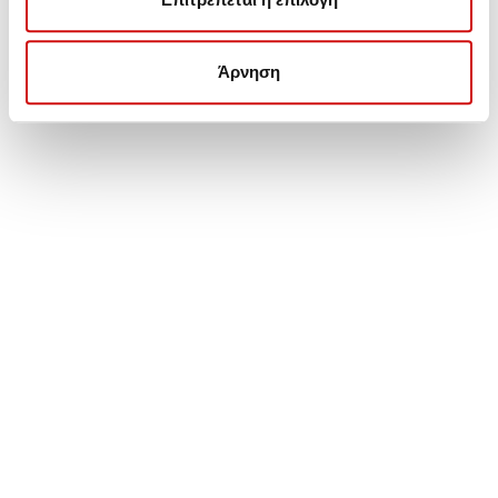
Συντήρηση - Αναβάθμιση - Επισκευές Αυτόματων
Κιβωτίων.
Άρνηση
Λεωφ. Βουλιαγμένης 157, Γλυφάδα
Τηλέφωνο: (+30) 210 99 46 100
Κινητό: 6932 37 21 96 - 6932 755 517
ΒΑΣΙΚΟ MENU
ΑΡΧΙΚΗ – ΠΡΟΪΟΝΤΑ
ΑΝΤΑΛΛΑΚΤΙΚΑ
ΑΥΤΟΜΑΤΑ ΚΙΒΩΤΙΑ
ΥΠΗΡΕΣΙΕΣ
ΠΡΟΦΙΛ ΕΤΑΙΡΕΙΑΣ
ΕΠΙΚΟΙΝΩΝΙΑ
ΧΡΗΣΙΜΑ