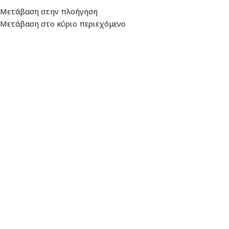
Διεύθυνση
: Λεωφ. Βουλιαγμένης 157,
Ωράριο: Δευτέρα - Παρασκευή:
Μετάβαση στην πλοήγηση
16674, Γλυφάδα
9:00 - 17:00
Μετάβαση στο κύριο περιεχόμενο
ΜΕΝΟΎ