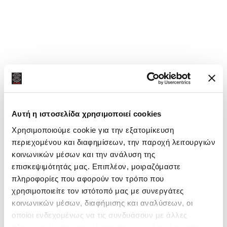
Συνδεθείτε για να δείτε τις τιμές
Σύγκριση
Προσθήκη στη λίστα επιθυμιών
Κατηγορία:
αυτόμ. κιβ. ταχυτ.
Μάρκα:
MERCEDES-BENZ
Κοινή χρήση:
Αυτή η ιστοσελίδα χρησιμοποιεί cookies
Χρησιμοποιούμε cookie για την εξατομίκευση
περιεχομένου και διαφημίσεων, την παροχή λειτουργιών
κοινωνικών μέσων και την ανάλυση της
επισκεψιμότητάς μας. Επιπλέον, μοιραζόμαστε
πληροφορίες που αφορούν τον τρόπο που
χρησιμοποιείτε τον ιστότοπό μας με συνεργάτες
κοινωνικών μέσων, διαφήμισης και αναλύσεων, οι
οποίοι ενδεχομένως να τις συνδυάσουν με άλλες