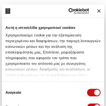
Αυτή η ιστοσελίδα χρησιμοποιεί cookies
Χρησιμοποιούμε cookie για την εξατομίκευση
περιεχομένου και διαφημίσεων, την παροχή λειτουργιών
κοινωνικών μέσων και την ανάλυση της
επισκεψιμότητάς μας. Επιπλέον, μοιραζόμαστε
πληροφορίες που αφορούν τον τρόπο που
χρησιμοποιείτε τον ιστότοπό μας με συνεργάτες
κοινωνικών μέσων, διαφήμισης και αναλύσεων, οι
οποίοι ενδεχομένως να τις συνδυάσουν με άλλες
πληροφορίες που τους έχετε παραχωρήσει ή τις οποίες
έχουν συλλέξει σε σχέση με την από μέρους σας χρήση
Επιλογή
των υπηρεσιών τους.
Αναγκαία
συγκατάθεσης