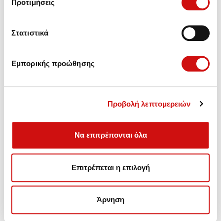
Προτιμήσεις
Στατιστικά
Εμπορικής προώθησης
Προβολή λεπτομερειών
Να επιτρέπονται όλα
Πωλήσεις - Ανταλλακτικά,
Επιτρέπεται η επιλογή
Συντήρηση - Αναβάθμιση - Επισκευές Αυτόματων
Κιβωτίων.
Άρνηση
Λεωφ. Βουλιαγμένης 157, Γλυφάδα
Τηλέφωνο: (+30) 210 99 46 100