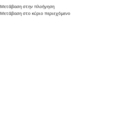
Διεύθυνση
: Λεωφ. Βουλιαγμένης 157,
Ωράριο: Δευτέρα - Παρασκευή:
Μετάβαση στην πλοήγηση
16674, Γλυφάδα
9:00 - 17:00
Μετάβαση στο κύριο περιεχόμενο
ΜΕΝΟΎ