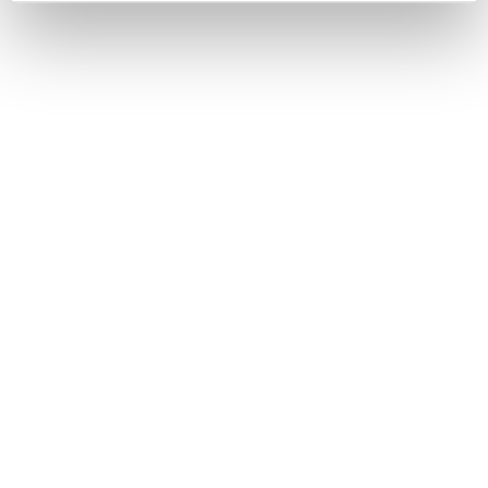
Κινητό: 6932 37 21 96 - 6932 755 517
ΒΑΣΙΚΟ MENU
ΑΡΧΙΚΗ – ΠΡΟΪΟΝΤΑ
ΑΝΤΑΛΛΑΚΤΙΚΑ
ΑΥΤΟΜΑΤΑ ΚΙΒΩΤΙΑ
ΥΠΗΡΕΣΙΕΣ
ΠΡΟΦΙΛ ΕΤΑΙΡΕΙΑΣ
ΕΠΙΚΟΙΝΩΝΙΑ
ΧΡΗΣΙΜΑ
ΛΟΓΑΡΙΑΣΜΟΣ
ΠΛΗΡΩΜΕΣ
ΠΑΡΑΛΑΒΕΣ
ΕΠΙΣΤΡΟΦΕΣ
ΟΡΟΙ ΧΡΗΣΗΣ – ΑΠΟΡΡΗΤΟ