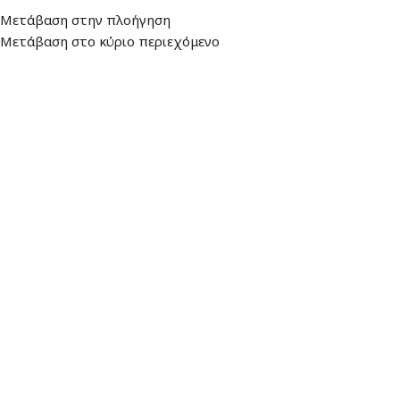
Διεύθυνση
: Λεωφ. Βουλιαγμένης 157,
Ωράριο: Δευτέρα - Παρασκευή:
Μετάβαση στην πλοήγηση
16674, Γλυφάδα
9:00 - 17:00
Μετάβαση στο κύριο περιεχόμενο
ΜΕΝΟΎ