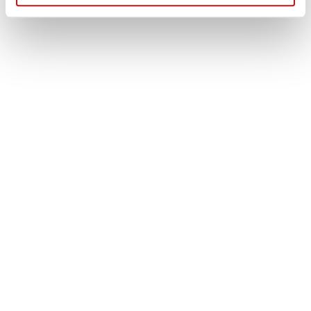
Τηλέφωνο: (+30) 210 99 46 100
Κινητό: 6932 37 21 96 - 6932 755 517
ΒΑΣΙΚΟ MENU
ΑΡΧΙΚΗ – ΠΡΟΪΟΝΤΑ
ΑΝΤΑΛΛΑΚΤΙΚΑ
ΑΥΤΟΜΑΤΑ ΚΙΒΩΤΙΑ
ΥΠΗΡΕΣΙΕΣ
ΠΡΟΦΙΛ ΕΤΑΙΡΕΙΑΣ
ΕΠΙΚΟΙΝΩΝΙΑ
ΧΡΗΣΙΜΑ
ΛΟΓΑΡΙΑΣΜΟΣ
ΠΛΗΡΩΜΕΣ
ΠΑΡΑΛΑΒΕΣ
ΕΠΙΣΤΡΟΦΕΣ