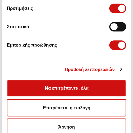
Προτιμήσεις
Στατιστικά
Εμπορικής προώθησης
Προβολή λεπτομερειών
Να επιτρέπονται όλα
Πωλήσεις - Ανταλλακτικά,
Επιτρέπεται η επιλογή
Συντήρηση - Αναβάθμιση - Επισκευές Αυτόματων
Κιβωτίων.
Άρνηση
Λεωφ. Βουλιαγμένης 157, Γλυφάδα