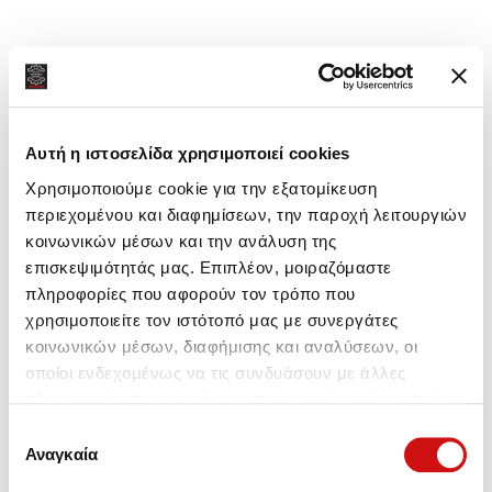
Κοινή χρήση:
Αυτή η ιστοσελίδα χρησιμοποιεί cookies
Χρησιμοποιούμε cookie για την εξατομίκευση
περιεχομένου και διαφημίσεων, την παροχή λειτουργιών
κοινωνικών μέσων και την ανάλυση της
επισκεψιμότητάς μας. Επιπλέον, μοιραζόμαστε
πληροφορίες που αφορούν τον τρόπο που
χρησιμοποιείτε τον ιστότοπό μας με συνεργάτες
κοινωνικών μέσων, διαφήμισης και αναλύσεων, οι
οποίοι ενδεχομένως να τις συνδυάσουν με άλλες
πληροφορίες που τους έχετε παραχωρήσει ή τις οποίες
έχουν συλλέξει σε σχέση με την από μέρους σας χρήση
Επιλογή
των υπηρεσιών τους.
Αναγκαία
συγκατάθεσης