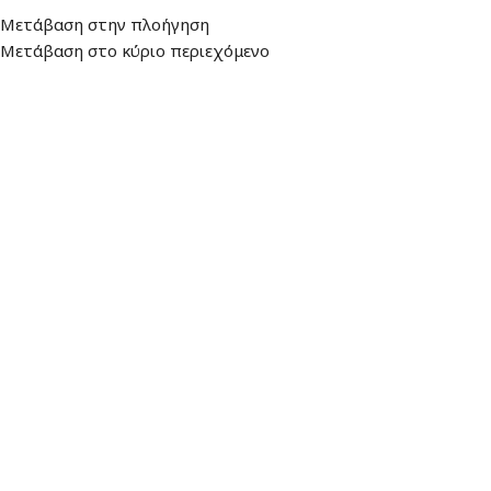
Διεύθυνση
: Λεωφ. Βουλιαγμένης 157,
Ωράριο: Δευτέρα - Παρασκευή:
Μετάβαση στην πλοήγηση
16674, Γλυφάδα
9:00 - 17:00
Μετάβαση στο κύριο περιεχόμενο
ΜΕΝΟΎ