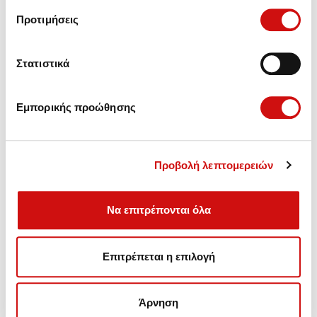
Προτιμήσεις
Στατιστικά
Εμπορικής προώθησης
Προβολή λεπτομερειών
Να επιτρέπονται όλα
Πωλήσεις - Ανταλλακτικά,
Επιτρέπεται η επιλογή
Συντήρηση - Αναβάθμιση - Επισκευές Αυτόματων
Κιβωτίων.
Άρνηση
Λεωφ. Βουλιαγμένης 157, Γλυφάδα