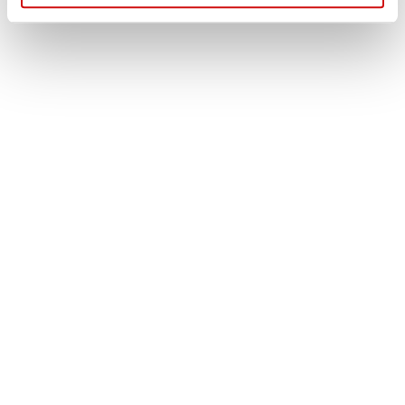
Τηλέφωνο: (+30) 210 99 46 100
Κινητό: 6932 37 21 96 - 6932 755 517
ΒΑΣΙΚΟ MENU
ΑΡΧΙΚΗ – ΠΡΟΪΟΝΤΑ
ΑΝΤΑΛΛΑΚΤΙΚΑ
ΑΥΤΟΜΑΤΑ ΚΙΒΩΤΙΑ
ΥΠΗΡΕΣΙΕΣ
ΠΡΟΦΙΛ ΕΤΑΙΡΕΙΑΣ
ΕΠΙΚΟΙΝΩΝΙΑ
ΧΡΗΣΙΜΑ
ΛΟΓΑΡΙΑΣΜΟΣ
ΠΛΗΡΩΜΕΣ
ΠΑΡΑΛΑΒΕΣ
ΕΠΙΣΤΡΟΦΕΣ