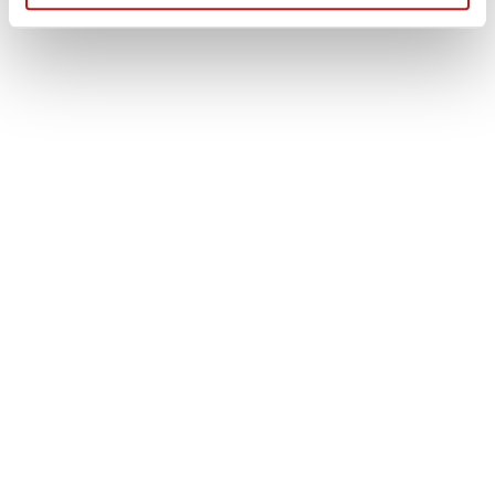
Τηλέφωνο: (+30) 210 99 46 100
Κινητό: 6932 37 21 96 - 6932 755 517
ΒΑΣΙΚΟ MENU
ΑΡΧΙΚΗ – ΠΡΟΪΟΝΤΑ
ΑΝΤΑΛΛΑΚΤΙΚΑ
ΑΥΤΟΜΑΤΑ ΚΙΒΩΤΙΑ
ΥΠΗΡΕΣΙΕΣ
ΠΡΟΦΙΛ ΕΤΑΙΡΕΙΑΣ
ΕΠΙΚΟΙΝΩΝΙΑ
ΧΡΗΣΙΜΑ
ΛΟΓΑΡΙΑΣΜΟΣ
ΠΛΗΡΩΜΕΣ
ΠΑΡΑΛΑΒΕΣ
ΕΠΙΣΤΡΟΦΕΣ