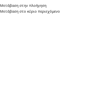
Διεύθυνση
: Λεωφ. Βουλιαγμένης 157,
Ωράριο: Δευτέρα - Παρασκευή:
Μετάβαση στην πλοήγηση
16674, Γλυφάδα
9:00 - 17:00
Μετάβαση στο κύριο περιεχόμενο
ΜΕΝΟΎ