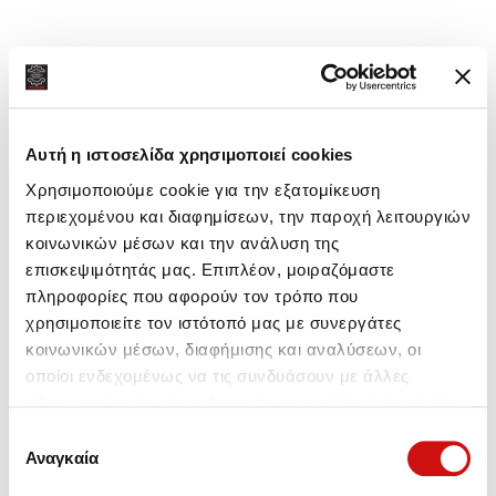
Κοινή χρήση:
Αυτή η ιστοσελίδα χρησιμοποιεί cookies
Χρησιμοποιούμε cookie για την εξατομίκευση
περιεχομένου και διαφημίσεων, την παροχή λειτουργιών
κοινωνικών μέσων και την ανάλυση της
επισκεψιμότητάς μας. Επιπλέον, μοιραζόμαστε
πληροφορίες που αφορούν τον τρόπο που
χρησιμοποιείτε τον ιστότοπό μας με συνεργάτες
κοινωνικών μέσων, διαφήμισης και αναλύσεων, οι
οποίοι ενδεχομένως να τις συνδυάσουν με άλλες
πληροφορίες που τους έχετε παραχωρήσει ή τις οποίες
έχουν συλλέξει σε σχέση με την από μέρους σας χρήση
Επιλογή
των υπηρεσιών τους.
Αναγκαία
συγκατάθεσης