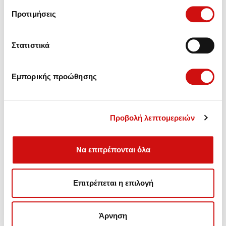
Προτιμήσεις
Στατιστικά
Εμπορικής προώθησης
Προβολή λεπτομερειών
Να επιτρέπονται όλα
Πωλήσεις - Ανταλλακτικά,
Επιτρέπεται η επιλογή
Συντήρηση - Αναβάθμιση - Επισκευές Αυτόματων
Κιβωτίων.
Άρνηση
Λεωφ. Βουλιαγμένης 157, Γλυφάδα