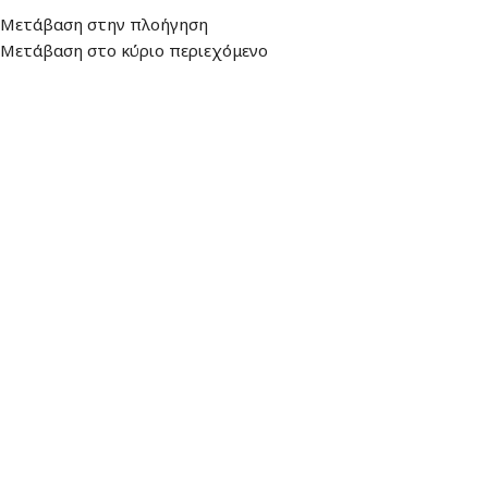
Διεύθυνση
: Λεωφ. Βουλιαγμένης 157,
Ωράριο: Δευτέρα - Παρασκευή:
Μετάβαση στην πλοήγηση
16674, Γλυφάδα
9:00 - 17:00
Μετάβαση στο κύριο περιεχόμενο
ΜΕΝΟΎ