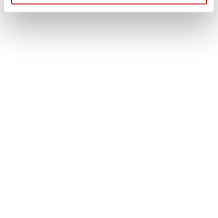
Τηλέφωνο: (+30) 210 99 46 100
Κινητό: 6932 37 21 96 - 6932 755 517
ΒΑΣΙΚΟ MENU
ΑΡΧΙΚΗ – ΠΡΟΪΟΝΤΑ
ΑΝΤΑΛΛΑΚΤΙΚΑ
ΑΥΤΟΜΑΤΑ ΚΙΒΩΤΙΑ
ΥΠΗΡΕΣΙΕΣ
ΠΡΟΦΙΛ ΕΤΑΙΡΕΙΑΣ
ΕΠΙΚΟΙΝΩΝΙΑ
ΧΡΗΣΙΜΑ
ΛΟΓΑΡΙΑΣΜΟΣ
ΠΛΗΡΩΜΕΣ
ΠΑΡΑΛΑΒΕΣ
ΕΠΙΣΤΡΟΦΕΣ