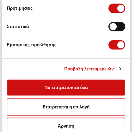
Προτιμήσεις
Στατιστικά
Εμπορικής προώθησης
Προβολή λεπτομερειών
Να επιτρέπονται όλα
Πωλήσεις - Ανταλλακτικά,
Επιτρέπεται η επιλογή
Συντήρηση - Αναβάθμιση - Επισκευές Αυτόματων
Κιβωτίων.
Άρνηση
Λεωφ. Βουλιαγμένης 157, Γλυφάδα