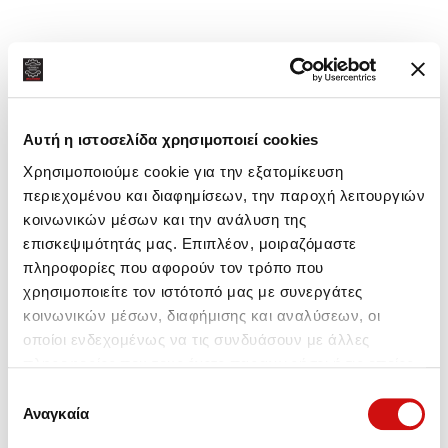
Κοινή χρήση:
Αυτή η ιστοσελίδα χρησιμοποιεί cookies
Χρησιμοποιούμε cookie για την εξατομίκευση
περιεχομένου και διαφημίσεων, την παροχή λειτουργιών
κοινωνικών μέσων και την ανάλυση της
επισκεψιμότητάς μας. Επιπλέον, μοιραζόμαστε
πληροφορίες που αφορούν τον τρόπο που
χρησιμοποιείτε τον ιστότοπό μας με συνεργάτες
κοινωνικών μέσων, διαφήμισης και αναλύσεων, οι
οποίοι ενδεχομένως να τις συνδυάσουν με άλλες
πληροφορίες που τους έχετε παραχωρήσει ή τις οποίες
έχουν συλλέξει σε σχέση με την από μέρους σας χρήση
Επιλογή
των υπηρεσιών τους.
Αναγκαία
συγκατάθεσης