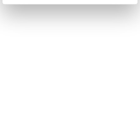
Τηλέφωνο: (+30) 210 99 46 100
Κινητό: 6932 37 21 96 - 6932 755 517
ΒΑΣΙΚΟ MENU
ΑΡΧΙΚΗ – ΠΡΟΪΟΝΤΑ
ΑΝΤΑΛΛΑΚΤΙΚΑ
ΑΥΤΟΜΑΤΑ ΚΙΒΩΤΙΑ
ΥΠΗΡΕΣΙΕΣ
ΠΡΟΦΙΛ ΕΤΑΙΡΕΙΑΣ
ΕΠΙΚΟΙΝΩΝΙΑ
ΧΡΗΣΙΜΑ
ΛΟΓΑΡΙΑΣΜΟΣ
ΠΛΗΡΩΜΕΣ
ΠΑΡΑΛΑΒΕΣ
ΕΠΙΣΤΡΟΦΕΣ