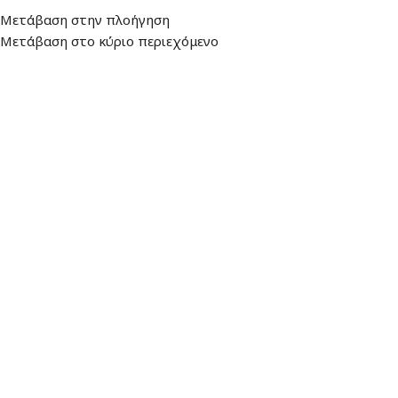
Διεύθυνση
: Λεωφ. Βουλιαγμένης 157,
Ωράριο: Δευτέρα - Παρασκευή:
Μετάβαση στην πλοήγηση
16674, Γλυφάδα
9:00 - 17:00
Μετάβαση στο κύριο περιεχόμενο
ΜΕΝΟΎ