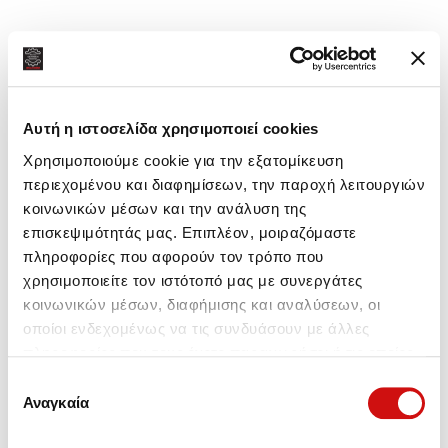
Αυτή η ιστοσελίδα χρησιμοποιεί cookies
Χρησιμοποιούμε cookie για την εξατομίκευση
περιεχομένου και διαφημίσεων, την παροχή λειτουργιών
κοινωνικών μέσων και την ανάλυση της
επισκεψιμότητάς μας. Επιπλέον, μοιραζόμαστε
πληροφορίες που αφορούν τον τρόπο που
χρησιμοποιείτε τον ιστότοπό μας με συνεργάτες
κοινωνικών μέσων, διαφήμισης και αναλύσεων, οι
οποίοι ενδεχομένως να τις συνδυάσουν με άλλες
πληροφορίες που τους έχετε παραχωρήσει ή τις οποίες
έχουν συλλέξει σε σχέση με την από μέρους σας χρήση
Επιλογή
των υπηρεσιών τους.
Αναγκαία
συγκατάθεσης