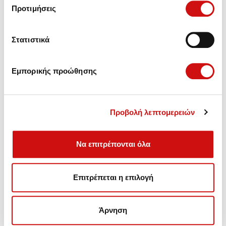
Προτιμήσεις
Στατιστικά
Εμπορικής προώθησης
Προβολή λεπτομερειών
Να επιτρέπονται όλα
Πωλήσεις - Ανταλλακτικά,
Επιτρέπεται η επιλογή
Συντήρηση - Αναβάθμιση - Επισκευές Αυτόματων
Κιβωτίων.
Άρνηση
Λεωφ. Βουλιαγμένης 157, Γλυφάδα