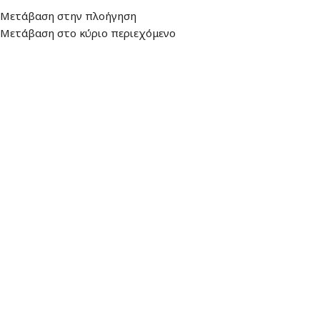
Μετάβαση στην πλοήγηση
ιεύθυνση
: Λεωφ. Βουλιαγμένης 157, 16674, Γλυφάδα
Ωράριο: Δευτέρα - Πα
Μετάβαση στο κύριο περιεχόμενο
ΕΠΙΛΟΓΉ ΚΑΤΗΓΟΡΊΑΣ
ΑΛΕΞΙΟΥ ΑΡΧΙΚΗ
ΠΡΟΪΟ