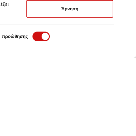
έξει
Άρνηση
ς προώθησης