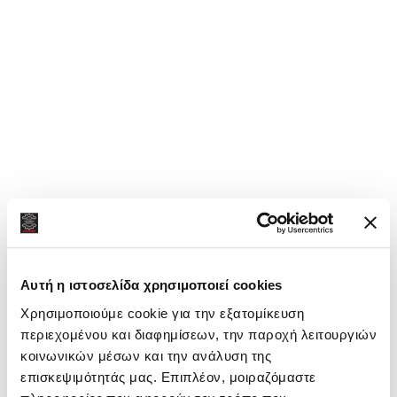
Αρχική σελίδα
/
GEARBOX PARTS
ALFA ROMEO
80005005 Φούσκα υποπίεσης, ρύθμιση κιβ.
ταχυτ.
Συνδεθείτε για να δείτε τις τιμές
Σύγκριση
Προσθήκη στη λίστα επιθυμιών
Κατηγορία:
GEARBOX PARTS
Αυτή η ιστοσελίδα χρησιμοποιεί cookies
Μάρκες:
ALFA ROMEO
,
FIAT
Χρησιμοποιούμε cookie για την εξατομίκευση
Κοινή χρήση:
περιεχομένου και διαφημίσεων, την παροχή λειτουργιών
κοινωνικών μέσων και την ανάλυση της
επισκεψιμότητάς μας. Επιπλέον, μοιραζόμαστε