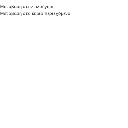
Διεύθυνση
: Λεωφ. Βουλιαγμένης 157,
Ωράριο: Δευτέρα - Παρασκευή:
Μετάβαση στην πλοήγηση
16674, Γλυφάδα
9:00 - 17:00
Μετάβαση στο κύριο περιεχόμενο
ΜΕΝΟΎ