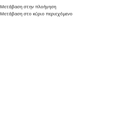
Μετάβαση στην πλοήγηση
ιεύθυνση
: Λεωφ. Βουλιαγμένης 157, 16674, Γλυφάδα
Ωράριο: Δευτέρα - Πα
Μετάβαση στο κύριο περιεχόμενο
ΕΠΙΛΟΓΉ ΚΑΤΗΓΟΡΊΑΣ
ΑΛΕΞΙΟΥ ΑΡΧΙΚΗ
ΠΡΟΪΟ