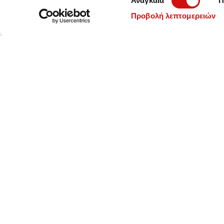
Αναγκαία
Π
συγκατάθεσης
Προβολή λεπτομερειών
Οι τιμές στο eShop μας είναι ενδεικτικές, κ