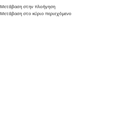
Μετάβαση στην πλοήγηση
ιεύθυνση
: Λεωφ. Βουλιαγμένης 157, 16674, Γλυφάδα
Ωράριο: Δευτέρα - Πα
Μετάβαση στο κύριο περιεχόμενο
ΕΠΙΛΟΓΉ ΚΑΤΗΓΟΡΊΑΣ
ΑΛΕΞΙΟΥ ΑΡΧΙΚΗ
ΠΡΟΪΟ