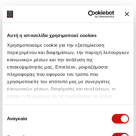
Αυτή η ιστοσελίδα χρησιμοποιεί cookies
Χρησιμοποιούμε cookie για την εξατομίκευση
περιεχομένου και διαφημίσεων, την παροχή λειτουργιών
κοινωνικών μέσων και την ανάλυση της
επισκεψιμότητάς μας. Επιπλέον, μοιραζόμαστε
πληροφορίες που αφορούν τον τρόπο που
χρησιμοποιείτε τον ιστότοπό μας με συνεργάτες
κοινωνικών μέσων, διαφήμισης και αναλύσεων, οι
οποίοι ενδεχομένως να τις συνδυάσουν με άλλες
πληροφορίες που τους έχετε παραχωρήσει ή τις οποίες
έχουν συλλέξει σε σχέση με την από μέρους σας χρήση
Επιλογή
των υπηρεσιών τους.
Αναγκαία
συγκατάθεσης