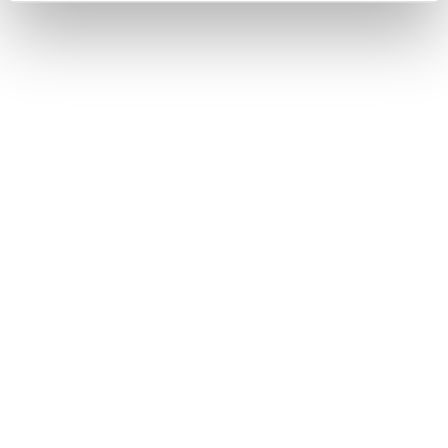
Κινητό: 6932 37 21 96 - 6932 755 517
ΒΑΣΙΚΟ MENU
ΑΡΧΙΚΗ – ΠΡΟΪΟΝΤΑ
ΑΝΤΑΛΛΑΚΤΙΚΑ
ΑΥΤΟΜΑΤΑ ΚΙΒΩΤΙΑ
ΥΠΗΡΕΣΙΕΣ
ΠΡΟΦΙΛ ΕΤΑΙΡΕΙΑΣ
ΕΠΙΚΟΙΝΩΝΙΑ
ΧΡΗΣΙΜΑ
ΛΟΓΑΡΙΑΣΜΟΣ
ΠΛΗΡΩΜΕΣ
ΠΑΡΑΛΑΒΕΣ
ΕΠΙΣΤΡΟΦΕΣ
ΟΡΟΙ ΧΡΗΣΗΣ – ΑΠΟΡΡΗΤΟ