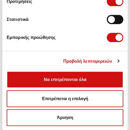
Προτιμήσεις
Στατιστικά
Εμπορικής προώθησης
Προβολή λεπτομερειών
Να επιτρέπονται όλα
Πωλήσεις - Ανταλλακτικά,
Επιτρέπεται η επιλογή
Συντήρηση - Αναβάθμιση - Επισκευές Αυτόματων
Κιβωτίων.
Άρνηση
Λεωφ. Βουλιαγμένης 157, Γλυφάδα
Τηλέφωνο: (+30) 210 99 46 100