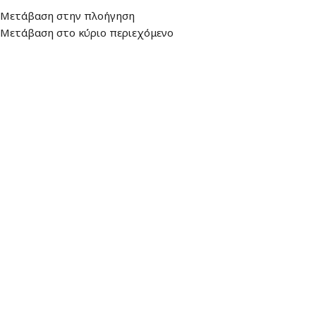
Διεύθυνση
: Λεωφ. Βουλιαγμένης 157,
Ωράριο: Δευτέρα - Παρασκευή:
Μετάβαση στην πλοήγηση
16674, Γλυφάδα
9:00 - 17:00
Μετάβαση στο κύριο περιεχόμενο
ΜΕΝΟΎ