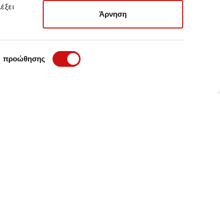
έξει
Άρνηση
ς προώθησης