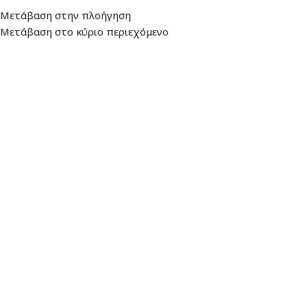
Μετάβαση στην πλοήγηση
ιεύθυνση
: Λεωφ. Βουλιαγμένης 157, 16674, Γλυφάδα
Ωράριο: Δευτέρα - Πα
Μετάβαση στο κύριο περιεχόμενο
ΕΠΙΛΟΓΉ ΚΑΤΗΓΟΡΊΑΣ
ΑΛΕΞΙΟΥ ΑΡΧΙΚΗ
ΠΡΟΪΟ