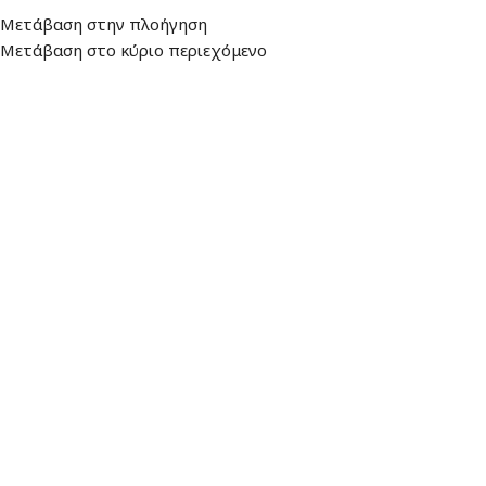
Διεύθυνση
: Λεωφ. Βουλιαγμένης 157,
Ωράριο: Δευτέρα - Παρασκευή:
Μετάβαση στην πλοήγηση
16674, Γλυφάδα
9:00 - 17:00
Μετάβαση στο κύριο περιεχόμενο
ΜΕΝΟΎ