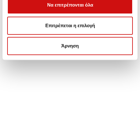
Να επιτρέπονται όλα
Επιτρέπεται η επιλογή
Άρνηση
Πωλήσεις - Ανταλλακτικά,
Συντήρηση - Αναβάθμιση - Επισκευές Αυτόματων
Κιβωτίων.
Λεωφ. Βουλιαγμένης 157, Γλυφάδα
Τηλέφωνο: (+30) 210 99 46 100
Κινητό: 6932 37 21 96 - 6932 755 517
ΒΑΣΙΚΟ MENU
ΑΡΧΙΚΗ – ΠΡΟΪΟΝΤΑ