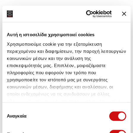
Αυτή η ιστοσελίδα χρησιμοποιεί cookies
Χρησιμοποιούμε cookie για την εξατομίκευση
περιεχομένου και διαφημίσεων, την παροχή λειτουργιών
κοινωνικών μέσων και την ανάλυση της
επισκεψιμότητάς μας. Επιπλέον, μοιραζόμαστε
πληροφορίες που αφορούν τον τρόπο που
χρησιμοποιείτε τον ιστότοπό μας με συνεργάτες
κοινωνικών μέσων, διαφήμισης και αναλύσεων, οι
οποίοι ενδεχομένως να τις συνδυάσουν με άλλες
πληροφορίες που τους έχετε παραχωρήσει ή τις οποίες
έχουν συλλέξει σε σχέση με την από μέρους σας χρήση
Επιλογή
των υπηρεσιών τους.
Αναγκαία
συγκατάθεσης