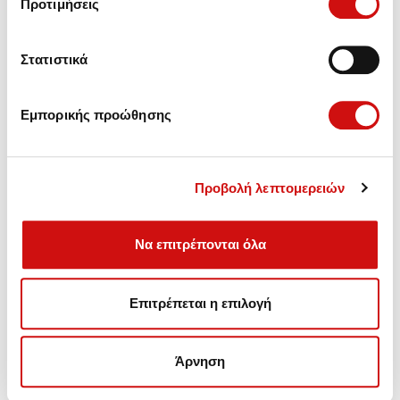
Προτιμήσεις
Στατιστικά
Εμπορικής προώθησης
Προβολή λεπτομερειών
Να επιτρέπονται όλα
Πωλήσεις - Ανταλλακτικά,
Επιτρέπεται η επιλογή
Συντήρηση - Αναβάθμιση - Επισκευές Αυτόματων
Κιβωτίων.
Άρνηση
Λεωφ. Βουλιαγμένης 157, Γλυφάδα
Τηλέφωνο: (+30) 210 99 46 100