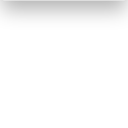
Κινητό: 6932 37 21 96 - 6932 755 517
ΒΑΣΙΚΟ MENU
ΑΡΧΙΚΗ – ΠΡΟΪΟΝΤΑ
ΑΝΤΑΛΛΑΚΤΙΚΑ
ΑΥΤΟΜΑΤΑ ΚΙΒΩΤΙΑ
ΥΠΗΡΕΣΙΕΣ
ΠΡΟΦΙΛ ΕΤΑΙΡΕΙΑΣ
ΕΠΙΚΟΙΝΩΝΙΑ
ΧΡΗΣΙΜΑ
ΛΟΓΑΡΙΑΣΜΟΣ
ΠΛΗΡΩΜΕΣ
ΠΑΡΑΛΑΒΕΣ
ΕΠΙΣΤΡΟΦΕΣ
ΟΡΟΙ ΧΡΗΣΗΣ – ΑΠΟΡΡΗΤΟ