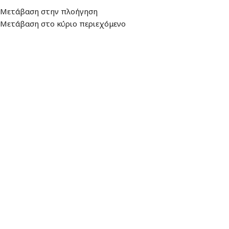
Διεύθυνση
: Λεωφ. Βουλιαγμένης 157,
Ωράριο: Δευτέρα - Παρασκευή:
Μετάβαση στην πλοήγηση
16674, Γλυφάδα
9:00 - 17:00
Μετάβαση στο κύριο περιεχόμενο
ΜΕΝΟΎ